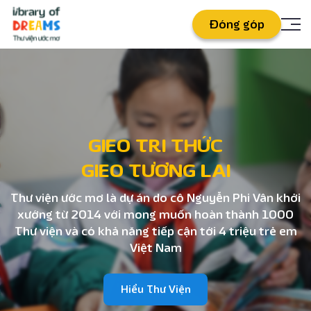
Đóng góp
GIEO TRI THỨC
GIEO TƯƠNG LAI
Thư viện ước mơ là dự án do cô Nguyễn Phi Vân khởi
xướng từ 2014 với mong muốn hoàn thành 1000
Thư viện và có khả năng tiếp cận tới 4 triệu trẻ em
Việt Nam
Hiểu Thư Viện